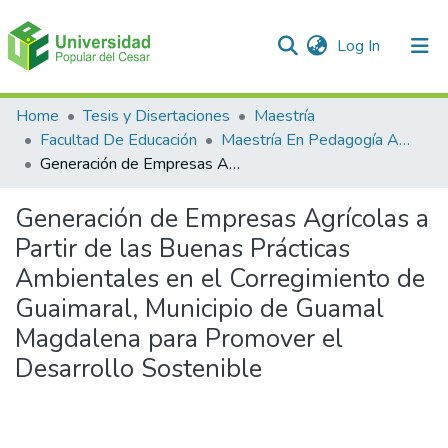
(current)
Log In
Communities & Collections
Home
Tesis y Disertaciones
Maestría
Facultad De Educación
Maestría En Pedagogía Ambiental Para El desarrollo Sostenible
All of DSpace
Generación de Empresas Agrícolas a Partir de las Buenas Prácticas Ambientales en el Corregimiento de Guaimaral, Municipio de Guamal Magdalena para Promover el Desarrollo Sostenible
Statistics
Generación de Empresas Agrícolas a
Partir de las Buenas Prácticas
Ambientales en el Corregimiento de
Guaimaral, Municipio de Guamal
Magdalena para Promover el
Desarrollo Sostenible