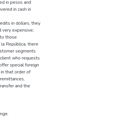
ged in pesos and
livered in cash in
dits in dollars, they
d very expensive;
 to those
 la República, there
customer segments
 client who requests
ffer special foreign
in that order of
 remittances,
ransfer and the
ange.