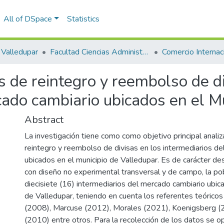
All of DSpace
Statistics
Valledupar
Facultad Ciencias Administrativas Contables y Económicas – Face
Comercio Internaci
s de reintegro y reembolso de di
cado cambiario ubicados en el M
Abstract
La investigación tiene como como objetivo principal anali
reintegro y reembolso de divisas en los intermediarios d
ubicados en el municipio de Valledupar. Es de carácter de
con diseño no experimental transversal y de campo, la po
diecisiete (16) intermediarios del mercado cambiario ubic
de Valledupar, teniendo en cuenta los referentes teóricos
(2008), Marcuse (2012), Morales (2021), Koenigsberg 
(2010) entre otros. Para la recolección de los datos se o