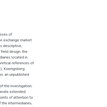
esses of
the exchange market
is descriptive,
field design, the
aries located in
oretical references of
1), Koenigsberg
n, an unpublished
of the investigation,
operate extended
oints of attention to
 the intermediaries,