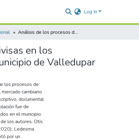
Log In
onal.
Análisis de los procesos de reintegro y reembolso de divisas en los intermediarios del mercado cambiario ubicados en el Municipio de Valledupar
visas en los
unicipio de Valledupar
zar los procesos de
el mercado cambiario
scriptivo, documental
blación fue de
ados en el municipio
 de los autores: Otis
(2020), Ledesma
ptó por un