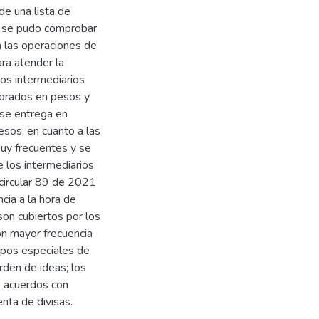
e una lista de
ón se pudo comprobar
a las operaciones de
ara atender la
los intermediarios
obrados en pesos y
 se entrega en
sos; en cuanto a las
muy frecuentes y se
 los intermediarios
 circular 89 de 2021
cia a la hora de
son cubiertos por los
con mayor frecuencia
cupos especiales de
rden de ideas; los
, acuerdos con
nta de divisas.