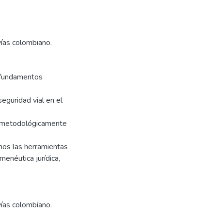
 vías colombiano.
s fundamentos
seguridad vial en el
a metodológicamente
emos las herramientas
menéutica jurídica,
 vías colombiano.