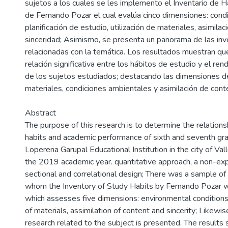
sujetos a los cuales se les implemento el Inventario de 
de Fernando Pozar el cual evalúa cinco dimensiones: cond
planificación de estudio, utilización de materiales, asimila
sinceridad; Asimismo, se presenta un panorama de las inv
relacionadas con la temática. Los resultados muestran qu
relación significativa entre los hábitos de estudio y el r
de los sujetos estudiados; destacando las dimensiones de 
materiales, condiciones ambientales y asimilación de cont
Abstract
The purpose of this research is to determine the relatio
habits and academic performance of sixth and seventh gr
Loperena Garupal Educational Institution in the city of Va
the 2019 academic year. quantitative approach, a non-ex
sectional and correlational design; There was a sample of
whom the Inventory of Study Habits by Fernando Pozar 
which assesses five dimensions: environmental conditions,
of materials, assimilation of content and sincerity; Likewi
research related to the subject is presented. The results 