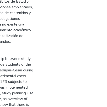
Hábitos de Estudio
iciones ambientales,
ción de contenidos y
estigaciones
e no existe una
endimiento académico
utilización de
enidos.
nship between study
ade students of the
lledupar-Cesar during
perimental cross-
 173 subjects to
was implemented,
 study planning, use
se, an overview of
show that there is