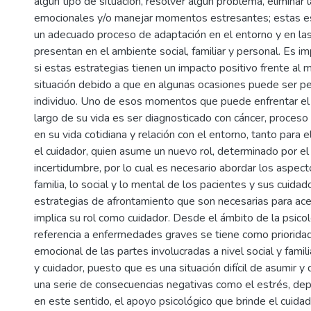
algún tipo de situación, resolver algún problema, eliminar
emocionales y/o manejar momentos estresantes; estas e
un adecuado proceso de adaptación en el entorno y en las
presentan en el ambiente social, familiar y personal. Es i
si estas estrategias tienen un impacto positivo frente al 
situación debido a que en algunas ocasiones puede ser per
individuo. Uno de esos momentos que puede enfrentar el
largo de su vida es ser diagnosticado con cáncer, proceso
en su vida cotidiana y relación con el entorno, tanto para 
el cuidador, quien asume un nuevo rol, determinado por el
incertidumbre, por lo cual es necesario abordar los aspect
familia, lo social y lo mental de los pacientes y sus cuida
estrategias de afrontamiento que son necesarias para ace
implica su rol como cuidador. Desde el ámbito de la psico
referencia a enfermedades graves se tiene como priorida
emocional de las partes involucradas a nivel social y famili
y cuidador, puesto que es una situación difícil de asumir 
una serie de consecuencias negativas como el estrés, dep
en este sentido, el apoyo psicológico que brinde el cuidad