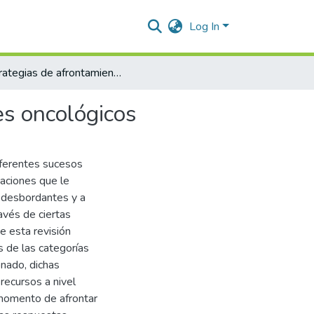
Log In
Estrategias de afrontamiento en cuidadores de pacientes oncológicos
es oncológicos
iferentes sucesos
uaciones que le
 desbordantes y a
avés de ciertas
e esta revisión
s de las categorías
onado, dichas
recursos a nivel
 momento de afrontar