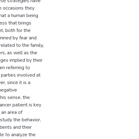
ese strategies have
e occasions they
that a human being
ess that brings
t, both for the
mined by fear and
related to the family,
ers, as well as the
ges implied by their
en referring to
e parties involved at
r, since it is a
 negative
his sense, the
ancer patient is key
s an area of
study the behavior,
ients and their
ble to analyze the