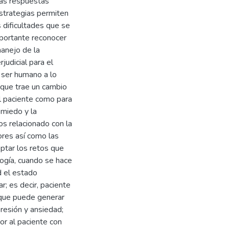
 las respuestas
strategias permiten
 dificultades que se
mportante reconocer
manejo de la
judicial para el
 ser humano a lo
 que trae un cambio
el paciente como para
 miedo y la
os relacionado con la
dores así como las
ptar los retos que
logía, cuando se hace
d el estado
ar; es decir, paciente
y que puede generar
resión y ansiedad;
or al paciente con