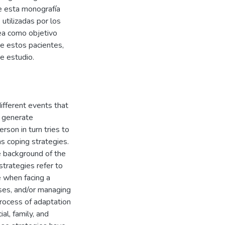
de esta monografía
utilizadas por los
ea como objetivo
de estos pacientes,
de estudio.
fferent events that
n generate
son in turn tries to
s coping strategies.
he background of the
 strategies refer to
e when facing a
nses, and/or managing
rocess of adaptation
ial, family, and