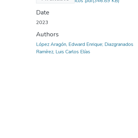
pacientes oncológicos .pdf
(346.89 KB)
Date
2023
Authors
López Aragón, Edward Enrique; Diazgranados
Ramírez, Luis Carlos Elías