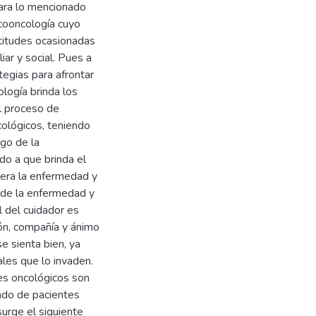
Para lo mencionado
icooncología cuyo
titudes ocasionadas
iar y social. Pues a
tegias para afrontar
logía brinda los
el proceso de
cológicos, teniendo
go de la
do a que brinda el
nera la enfermedad y
 de la enfermedad y
 del cuidador es
ión, compañía y ánimo
e sienta bien, ya
ales que lo invaden.
tes oncológicos son
dado de pacientes
surge el siguiente