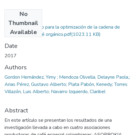
No
Files
Thumbnail
1. Plan estratégico para la optimización de la cadena de
Available
distribución de café orgánico.pdf
(1023.11 KB)
Date
2017
Authors
Gordon Hernández, Yimy ; Mendoza Olivella, Delayne Paola,;
Arias Pérez, Gustavo Alberto; Plata Pabón, Kenedy; Torres
Villazón, Luis Alberto; Navarro Izquierdo, Claribel
Abstract
En este artículo se presentan los resultados de una
investigación llevada a cabo en cuatro asociaciones
productoras de café especial colombianas: ASOPROKIA,