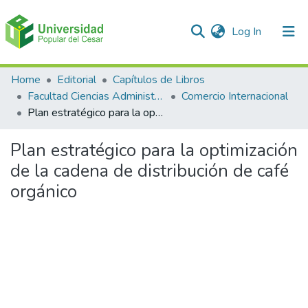
(current)
Log In
Communities & Collections
Home
Editorial
Capítulos de Libros
Facultad Ciencias Administrativas Contables y Económicas – Face
Comercio Internacional
All of DSpace
Plan estratégico para la optimización de la cadena de distribución de café orgánico
Statistics
Plan estratégico para la optimización
de la cadena de distribución de café
orgánico