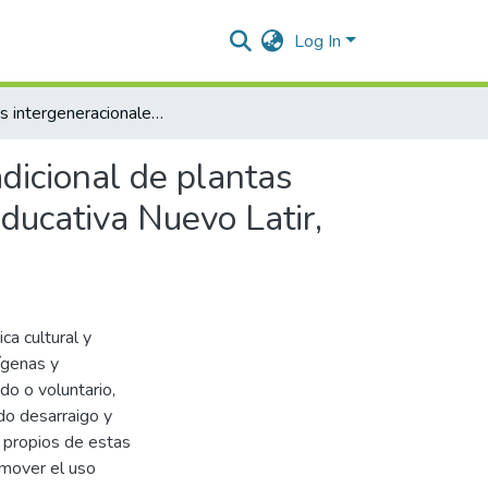
Log In
Saberes intergeneracionales en el aprovechamiento tradicional de plantas medicinales con estudiantes de básica Institución Etnoeducativa Nuevo Latir, Sede Isaías Duarte Cancino.
dicional de plantas
ducativa Nuevo Latir,
ca cultural y
ígenas y
do o voluntario,
do desarraigo y
 propios de estas
omover el uso