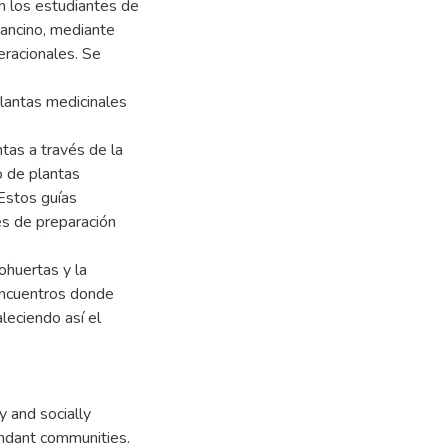
n los estudiantes de
 Cancino, mediante
racionales. Se
plantas medicinales
tas a través de la
o de plantas
Estos guías
es de preparación
nohuertas y la
 encuentros donde
leciendo así el
y and socially
endant communities.