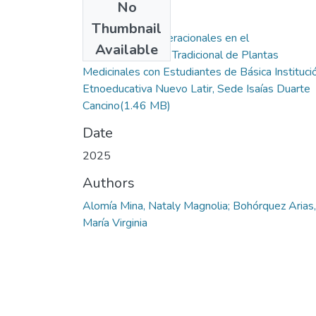
No
Files
Thumbnail
Saberes Intergeneracionales en el
Available
Aprovechamiento Tradicional de Plantas
Medicinales con Estudiantes de Básica Instituci
Etnoeducativa Nuevo Latir, Sede Isaías Duarte
Cancino
(1.46 MB)
Date
2025
Authors
Alomía Mina, Nataly Magnolia; Bohórquez Arias,
María Virginia