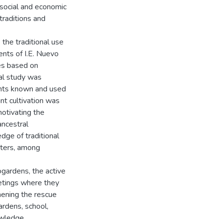
 social and economic
traditions and
 the traditional use
ents of I.E. Nuevo
ies based on
nal study was
ants known and used
ant cultivation was
otivating the
ancestral
ge of traditional
sters, among
nogardens, the active
eetings where they
ening the rescue
ardens, school,
owledge,