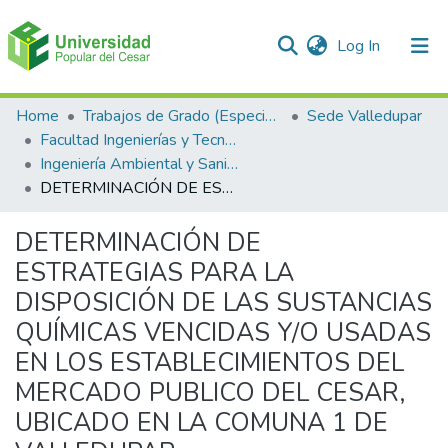
(current)
Log In
Communities & Collections
Home
Trabajos de Grado (Especializaciones y Pregrados)
Sede Valledupar
Facultad Ingenierías y Tecnologías
All of DSpace
Ingeniería Ambiental y Sanitaria.
DETERMINACIÓN DE ESTRATEGIAS PARA LA DISPOSICIÓN DE LAS SUSTANCIAS QUÍMICAS VENCIDAS Y/O USADAS EN LOS ESTABLECIMIENTOS DEL MERCADO PUBLICO DEL CESAR, UBICADO EN LA COMUNA 1 DE VALLEDUPAR
Statistics
DETERMINACIÓN DE
ESTRATEGIAS PARA LA
DISPOSICIÓN DE LAS SUSTANCIAS
QUÍMICAS VENCIDAS Y/O USADAS
EN LOS ESTABLECIMIENTOS DEL
MERCADO PUBLICO DEL CESAR,
UBICADO EN LA COMUNA 1 DE