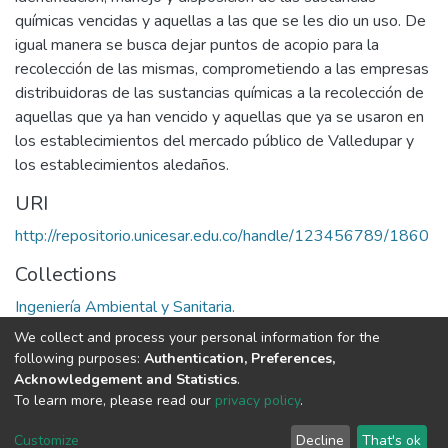
químicas vencidas y aquellas a las que se les dio un uso. De
igual manera se busca dejar puntos de acopio para la
recolección de las mismas, comprometiendo a las empresas
distribuidoras de las sustancias químicas a la recolección de
aquellas que ya han vencido y aquellas que ya se usaron en
los establecimientos del mercado público de Valledupar y
los establecimientos aledaños.
URI
http://repositorio.unicesar.edu.co/handle/123456789/1860
Collections
Ingeniería Ambiental y Sanitaria.
We collect and process your personal information for the
Full item page
following purposes:
Authentication, Preferences,
Acknowledgement and Statistics
.
To learn more, please read our
privacy policy
.
DSpace software
copyright © 2002-2026
LYRASIS
Cookie
Privacy
End User
Send
Customize
Decline
That's ok