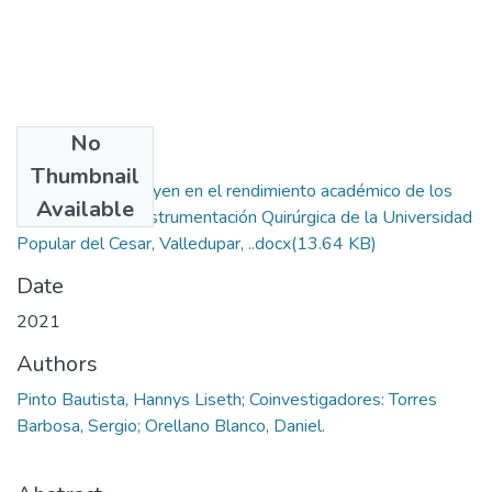
No
Files
Thumbnail
Factores que influyen en el rendimiento académico de los
Available
Estudiantes de Instrumentación Quirúrgica de la Universidad
Popular del Cesar, Valledupar, ..docx
(13.64 KB)
Date
2021
Authors
Pinto Bautista, Hannys Liseth; Coinvestigadores: Torres
Barbosa, Sergio; Orellano Blanco, Daniel.