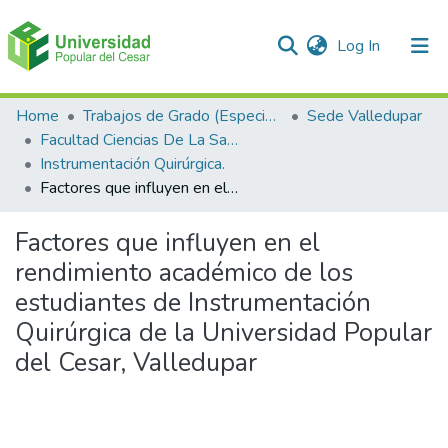
(current)
Log In
Communities & Collections
Home
Trabajos de Grado (Especializaciones y Pregrados)
Sede Valledupar
Facultad Ciencias De La Salud.
All of DSpace
Instrumentación Quirúrgica.
Factores que influyen en el rendimiento académico de los estudiantes de Instrumentación Quirúrgica de la Universidad Popular del Cesar, Valledupar
Statistics
Factores que influyen en el
rendimiento académico de los
estudiantes de Instrumentación
Quirúrgica de la Universidad Popular
del Cesar, Valledupar