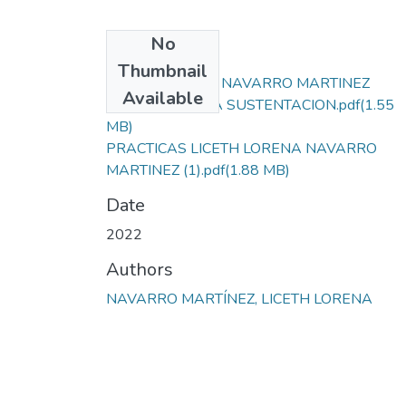
No
Files
Thumbnail
LICETH LORENA NAVARRO MARTINEZ
Available
MATERIAL PARA SUSTENTACION.pdf
(1.55
MB)
PRACTICAS LICETH LORENA NAVARRO
MARTINEZ (1).pdf
(1.88 MB)
Date
2022
Authors
NAVARRO MARTÍNEZ, LICETH LORENA