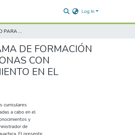
Log In
REALIZAR APOYO PARA LA CREACIÓN DE PROGRAMA DE FORMACIÓN COMPLEMENTARIA PARA EL TRABAJO A LAS PERSONAS CON VULNERABILIDAD DESDE EL AREA DE EMPRENDIMIENTO EN EL MUNICIPIO DE AGUACHICA
AMA DE FORMACIÓN
SONAS CON
IENTO EN EL
s curriculares
vadas a cabo en el
conocimientos y
inistrador de
guachica. El presente