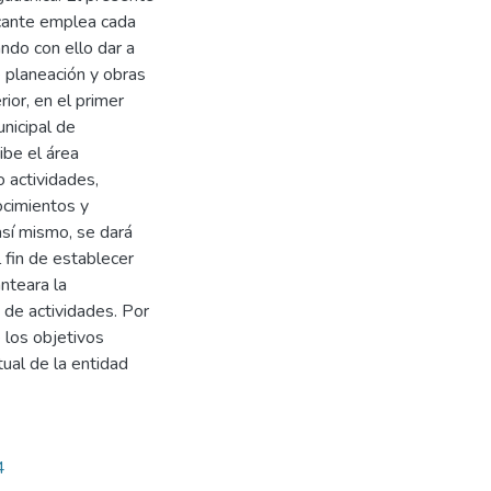
ticante emplea cada
ndo con ello dar a
e planeación y obras
ior, en el primer
unicipal de
ibe el área
o actividades,
ocimientos y
así mismo, se dará
l fin de establecer
nteara la
n de actividades. Por
e los objetivos
tual de la entidad
4