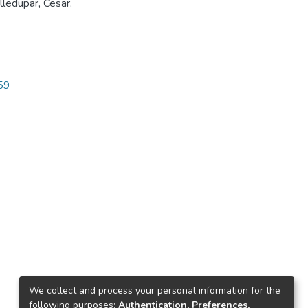
ledupar, Cesar.
159
We collect and process your personal information for the
following purposes:
Authentication, Preferences,