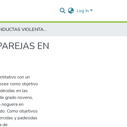
Log In
CONDUCTAS VIOLENTAS EN LAS RELACIONES DE PAREJAS EN ESTUDIANTES DE 9, 10 y 11" GRADO EN LA IECAN
PAREJAS EN
ntitativo con un
 posee como objetivo
adecidas en las
de grado noveno,
o noguera en
ado. Como objetivos
ercidas y padecidas
a de