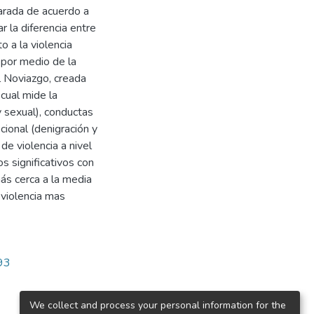
arada de acuerdo a
ar la diferencia entre
o a la violencia
o por medio de la
l Noviazgo, creada
 cual mide la
y sexual), conductas
cional (denigración y
e violencia a nivel
s significativos con
más cerca a la media
 violencia mas
593
We collect and process your personal information for the