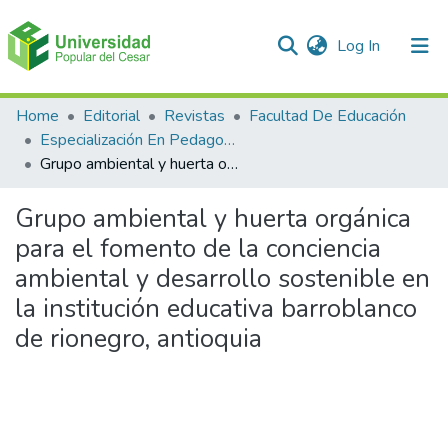
(current)
Log In
Communities & Collections
Home
Editorial
Revistas
Facultad De Educación
Especialización En Pedagogía Ambiental
All of DSpace
Grupo ambiental y huerta orgánica para el fomento de la conciencia ambiental y desarrollo sostenible en la institución educativa barroblanco de rionegro, antioquia
Statistics
Grupo ambiental y huerta orgánica
para el fomento de la conciencia
ambiental y desarrollo sostenible en
la institución educativa barroblanco
de rionegro, antioquia