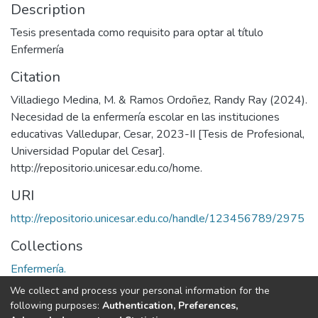
Description
Tesis presentada como requisito para optar al título
Enfermería
Citation
Villadiego Medina, M. & Ramos Ordoñez, Randy Ray (2024).
Necesidad de la enfermería escolar en las instituciones
educativas Valledupar, Cesar, 2023-II [Tesis de Profesional,
Universidad Popular del Cesar].
http://repositorio.unicesar.edu.co/home.
URI
http://repositorio.unicesar.edu.co/handle/123456789/2975
Collections
Enfermería.
We collect and process your personal information for the
Full item page
following purposes:
Authentication, Preferences,