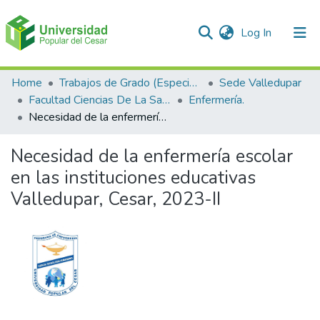
(current)
Log In
Communities & Collections
Home
Trabajos de Grado (Especializaciones y Pregrados)
Sede Valledupar
Facultad Ciencias De La Salud.
Enfermería.
All of DSpace
Necesidad de la enfermería escolar en las instituciones educativas Valledupar, Cesar, 2023-II
Statistics
Necesidad de la enfermería escolar
en las instituciones educativas
Valledupar, Cesar, 2023-II