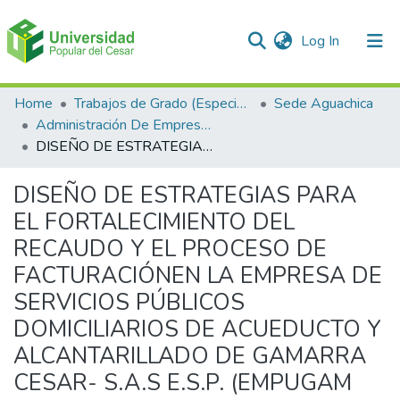
(current)
Log In
Communities & Collections
Home
Trabajos de Grado (Especializaciones y Pregrados)
Sede Aguachica
Administración De Empresas
All of DSpace
DISEÑO DE ESTRATEGIAS PARA EL FORTALECIMIENTO DEL RECAUDO Y EL PROCESO DE FACTURACIÓNEN LA EMPRESA DE SERVICIOS PÚBLICOS DOMICILIARIOS DE ACUEDUCTO Y ALCANTARILLADO DE GAMARRA CESAR- S.A.S E.S.P. (EMPUGAM S.A.S. E.S.P)
Statistics
DISEÑO DE ESTRATEGIAS PARA
EL FORTALECIMIENTO DEL
RECAUDO Y EL PROCESO DE
FACTURACIÓNEN LA EMPRESA DE
SERVICIOS PÚBLICOS
DOMICILIARIOS DE ACUEDUCTO Y
ALCANTARILLADO DE GAMARRA
CESAR- S.A.S E.S.P. (EMPUGAM