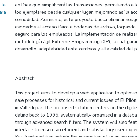
 la
en línea que simplificará las transacciones, permitiendo a l
ara
los ejemplares desde cualquier lugar, mejorando así la acce
comodidad. Asimismo, este proyecto busca eliminar riesg
asociados al acceso físico a bodegas de archivo, logrand
seguro para los empleados. La implementación se realizar
metodología ágil Extreme Programming (XP), la cual garan
desarrollo, adaptabilidad ante cambios y alta calidad del p
Abstract:
This project aims to develop a web application to optimiz
sale processes for historical and current issues of El Pil
in Valledupar. The proposed solution centers on the digitiz
dating back to 1995, systematically organized in a datab
through advanced search filters. The system will also feat
interface to ensure an efficient and satisfactory user expe