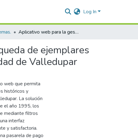
Log In
temas.
Aplicativo web para la gestión y optimización de la búsqueda de ejemplares históricos y actuales para el periódico El Pilón de la ciudad de Valledupar
úsqueda de ejemplares
iudad de Valledupar
ivo web que permita
 históricos y
lledupar. La solución
de el año 1995, los
e mediante filtros
na interfaz
te y satisfactoria.
 una pasarela de pago