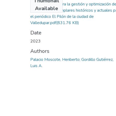
Thumbnail
Aplicativo web para la gestión y optimización de
Available
búsqueda de ejemplares históricos y actuales p
el periódico El Pilón de la ciudad de
Valledupar.pdf
(831.76 KB)
Date
2023
Authors
Palacio Moscote, Heriberto; Gordillo Gutiérrez,
Luis A.