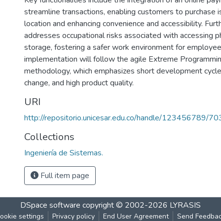
Key functionalities include the integration of an online p
streamline transactions, enabling customers to purchase 
location and enhancing convenience and accessibility. Furt
addresses occupational risks associated with accessing ph
storage, fostering a safer work environment for employee
implementation will follow the agile Extreme Programmi
methodology, which emphasizes short development cycles,
change, and high product quality.
URI
http://repositorio.unicesar.edu.co/handle/123456789/70
Collections
Ingeniería de Sistemas.
Full item page
DSpace software
copyright © 2002-2026
LYRASIS
ookie settings
Privacy policy
End User Agreement
Send Feedba