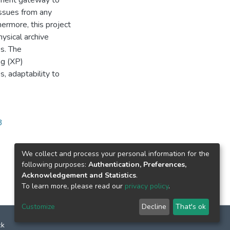
ayment gateway to
issues from any
hermore, this project
ysical archive
s. The
ng (XP)
 adaptability to
3
We collect and process your personal information for the
following purposes:
Authentication, Preferences,
Acknowledgement and Statistics
.
To learn more, please read our
privacy policy
.
Customize
Decline
That's ok
ck