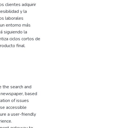
os clientes adquirir
sibilidad y la
os laborales
o un entorno más
á siguiendo la
tiza ciclos cortos de
roducto final.
e the search and
ón newspaper, based
ation of issues
ase accessible
ure a user-friendly
rience.