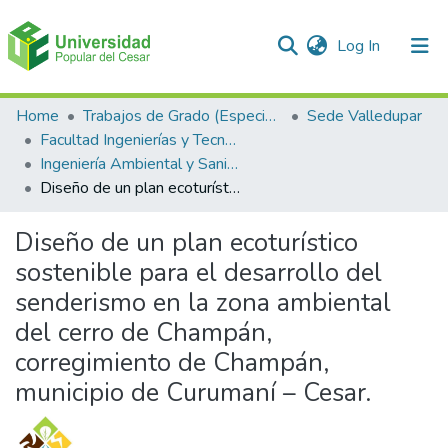
(current)
Log In
Communities & Collections
Home
Trabajos de Grado (Especializaciones y Pregrados)
Sede Valledupar
Facultad Ingenierías y Tecnologías
All of DSpace
Ingeniería Ambiental y Sanitaria.
Diseño de un plan ecoturístico sostenible para el desarrollo del senderismo en la zona ambiental del cerro de Champán, corregimiento de Champán, municipio de Curumaní – Cesar.
Statistics
Diseño de un plan ecoturístico
sostenible para el desarrollo del
senderismo en la zona ambiental
del cerro de Champán,
corregimiento de Champán,
municipio de Curumaní – Cesar.