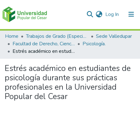
(current)
Log In
Communities & Collections
Home
Trabajos de Grado (Especializaciones y Pregrados)
Sede Valledupar
Facultad de Derecho, Ciencias Políticas y Sociales.
Psicología.
All of DSpace
Estrés académico en estudiantes de psicología durante sus prácticas profesionales en la Universidad Popular del Cesar
Statistics
Estrés académico en estudiantes de
psicología durante sus prácticas
profesionales en la Universidad
Popular del Cesar