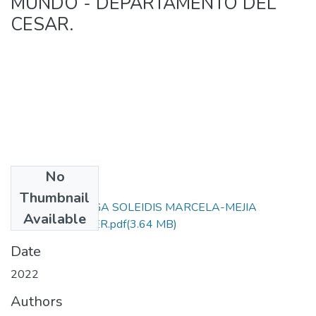
MUNDO - DEPARTAMENTO DEL
CESAR.
No
Files
Thumbnail
BOLIVAR VANEGA SOLEIDIS MARCELA-MEJIA
Available
BOLAÑO JHOINER.pdf
(3.64 MB)
Date
2022
Authors