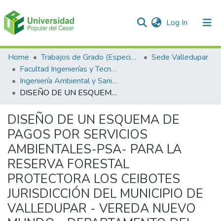
(current)
Log In
Communities & Collections
Home
Trabajos de Grado (Especializaciones y Pregrados)
Sede Valledupar
Facultad Ingenierías y Tecnologías
All of DSpace
Ingeniería Ambiental y Sanitaria.
DISEÑO DE UN ESQUEMA DE PAGOS POR SERVICIOS AMBIENTALES-PSA- PARA LA RESERVA FORESTAL PROTECTORA LOS CEIBOTES JURISDICCIÓN DEL MUNICIPIO DE VALLEDUPAR - VEREDA NUEVO MUNDO - DEPARTAMENTO DEL CESAR.
Statistics
DISEÑO DE UN ESQUEMA DE
PAGOS POR SERVICIOS
AMBIENTALES-PSA- PARA LA
RESERVA FORESTAL
PROTECTORA LOS CEIBOTES
JURISDICCIÓN DEL MUNICIPIO DE
VALLEDUPAR - VEREDA NUEVO