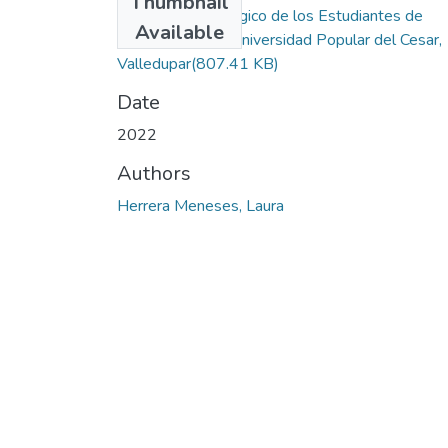
Thumbnail
Bienestar Psicológico de los Estudiantes de
Available
Psicología de la Universidad Popular del Cesar,
Valledupar
(807.41 KB)
Date
2022
Authors
Herrera Meneses, Laura