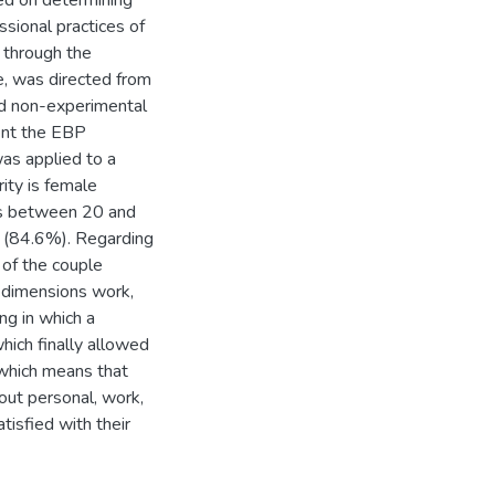
sed on determining
ssional practices of
 through the
se, was directed from
nd non-experimental
ment the EBP
as applied to a
ity is female
es between 20 and
4 (84.6%). Regarding
 of the couple
 dimensions work,
ng in which a
ich finally allowed
 which means that
out personal, work,
atisfied with their