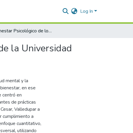
Log In
Bienestar Psicológico de los Estudiantes de Psicología de la Universidad Popular del Cesar, Valledupar
 de la Universidad
lud mental y la
 bienestar, en ese
e centró en
antes de prácticas
 Cesar, Valledupar a
ar cumplimiento a
nfoque cuantitativo,
sversal, utilizando