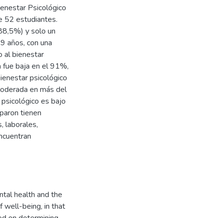
ienestar Psicológico
e 52 estudiantes.
(88,5%) y solo un
39 años, con una
 al bienestar
a fue baja en el 91%,
bienestar psicológico
moderada en más del
 psicológico es bajo
iparon tienen
 laborales,
encuentran
tal health and the
 well-being, in that