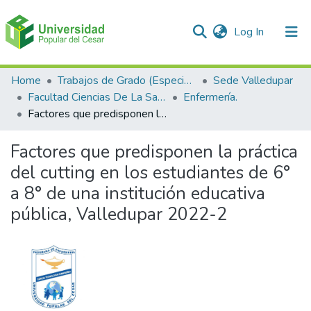
(current)
Log In
Communities & Collections
Home
Trabajos de Grado (Especializaciones y Pregrados)
Sede Valledupar
Facultad Ciencias De La Salud.
Enfermería.
All of DSpace
Factores que predisponen la práctica del cutting en los estudiantes de 6° a 8° de una institución educativa pública, Valledupar 2022-2
Statistics
Factores que predisponen la práctica
del cutting en los estudiantes de 6°
a 8° de una institución educativa
pública, Valledupar 2022-2