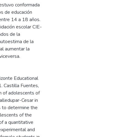
n estuvo conformada
os de educación
entre 14 a 18 años.
idación escolar CIE-
ados de la
 autoestima de la
 al aumentar la
viceversa.
izonte Educational
1. Castilla Fuentes,
m of adolescents of
Valledupar-Cesar in
s to determine the
lescents of the
of a quantitative
experimental and