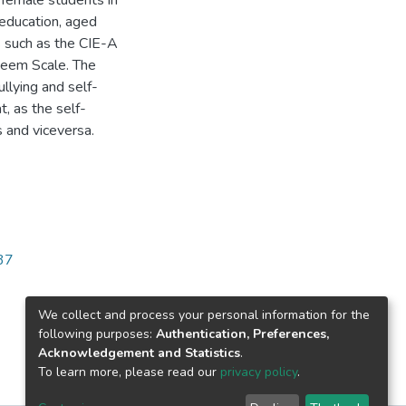
 female students in
 education, aged
 such as the CIE-A
teem Scale. The
ullying and self-
t, as the self-
s and viceversa.
237
We collect and process your personal information for the
following purposes:
Authentication, Preferences,
Acknowledgement and Statistics
.
To learn more, please read our
privacy policy
.