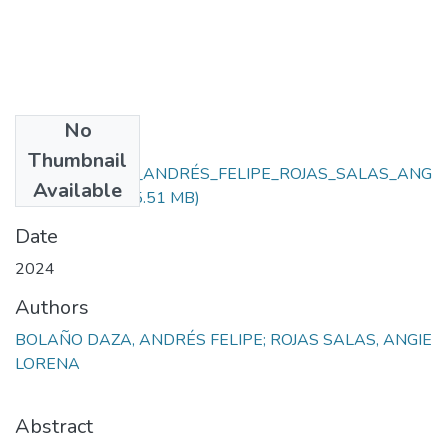
No
Files
Thumbnail
BOLAÑO_DAZA_ANDRÉS_FELIPE_ROJAS_SALAS_ANG
Available
IE_LORENA.pdf
(5.51 MB)
Date
2024
Authors
BOLAÑO DAZA, ANDRÉS FELIPE; ROJAS SALAS, ANGIE
LORENA
Abstract