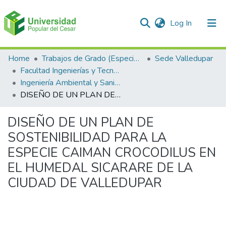
(current)
Log In
Communities & Collections
Home
Trabajos de Grado (Especializaciones y Pregrados)
Sede Valledupar
Facultad Ingenierías y Tecnologías
All of DSpace
Ingeniería Ambiental y Sanitaria.
DISEÑO DE UN PLAN DE SOSTENIBILIDAD PARA LA ESPECIE CAIMAN CROCODILUS EN EL HUMEDAL SICARARE DE LA CIUDAD DE VALLEDUPAR
Statistics
DISEÑO DE UN PLAN DE
SOSTENIBILIDAD PARA LA
ESPECIE CAIMAN CROCODILUS EN
EL HUMEDAL SICARARE DE LA
CIUDAD DE VALLEDUPAR