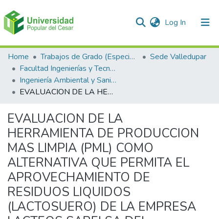
(current)
Log In
Communities & Collections
Home
Trabajos de Grado (Especializaciones y Pregrados)
Sede Valledupar
Facultad Ingenierías y Tecnologías
All of DSpace
Ingeniería Ambiental y Sanitaria.
EVALUACION DE LA HERRAMIENTA DE PRODUCCION MAS LIMPIA (PML) COMO ALTERNATIVA QUE PERMITA EL APROVECHAMIENTO DE RESIDUOS LIQUIDOS (LACTOSUERO) DE LA EMPRESA LACTEOS SABELSA DEL MUNICIPIO DE VALLEDUPAR
Statistics
EVALUACION DE LA
HERRAMIENTA DE PRODUCCION
MAS LIMPIA (PML) COMO
ALTERNATIVA QUE PERMITA EL
APROVECHAMIENTO DE
RESIDUOS LIQUIDOS
(LACTOSUERO) DE LA EMPRESA