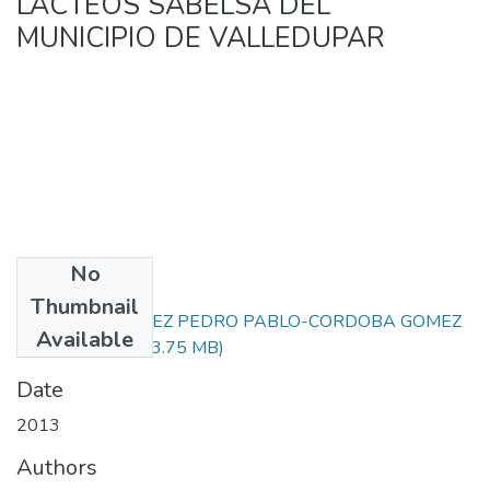
LACTEOS SABELSA DEL
MUNICIPIO DE VALLEDUPAR
No
Files
Thumbnail
LONDOÑOJIMENEZ PEDRO PABLO-CORDOBA GOMEZ
Available
IVAN DARIO.pdf
(3.75 MB)
Date
2013
Authors