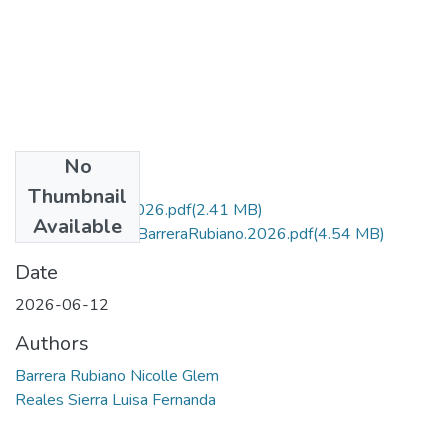
No
Files
Thumbnail
BarreraRubiano.2026.pdf
(2.41 MB)
Available
CartaAutorizaciónBarreraRubiano.2026.pdf
(4.54 MB)
Date
2026-06-12
Authors
Barrera Rubiano Nicolle Glem
Reales Sierra Luisa Fernanda