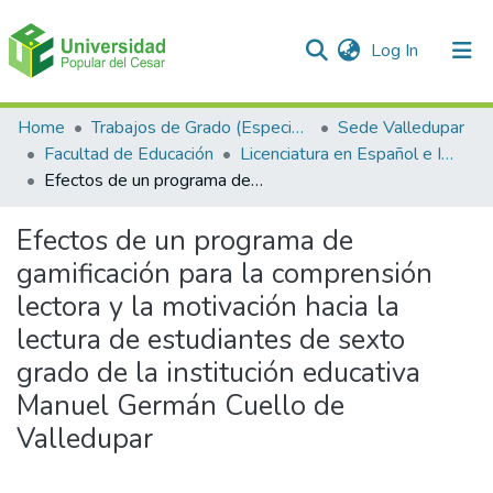
(current)
Log In
Communities & Collections
Home
Trabajos de Grado (Especializaciones y Pregrados)
Sede Valledupar
Facultad de Educación
Licenciatura en Español e Inglés.
All of DSpace
Efectos de un programa de gamificación para la comprensión lectora y la motivación hacia la lectura de estudiantes de sexto grado de la institución educativa Manuel Germán Cuello de Valledupar
Statistics
Efectos de un programa de
gamificación para la comprensión
lectora y la motivación hacia la
lectura de estudiantes de sexto
grado de la institución educativa
Manuel Germán Cuello de
Valledupar