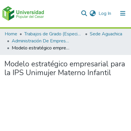
(current)
Log In
Communities & Collections
Home
Trabajos de Grado (Especializaciones y Pregrados)
Sede Aguachica
Administración De Empresas
All of DSpace
Modelo estratégico empresarial para la IPS Unimujer Materno Infantil
Statistics
Modelo estratégico empresarial para
la IPS Unimujer Materno Infantil