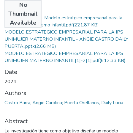
No
Files
Thumbnail
Articulo cientifico - Modelo estratgico empresarial para la
Available
IPS Unimujer Materno Infantil.pdf
(221.87 KB)
MODELO ESTRATEGICO EMPRESARIAL PARA LA IPS
UNIMUJER MATERNO INFANTIL - ANGIE CASTRO DAILY
PUERTA..pptx
(2.66 MB)
MODELO ESTRATEGICO EMPRESARIAL PARA LA IPS
UNIMUJER MATERNO INFANTIL[1]-2[1].pdf
(612.33 KB)
Date
2024
Authors
Castro Parra, Angie Carolina; Puerta Orellanos, Daily Lucia
Abstract
La investigación tiene como objetivo diseñar un modelo