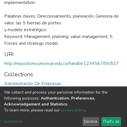
implementation.
Palabras claves: Direccionamiento, planeación, Gerencia de
valor, las 5 fuerzas de portes
y modelo estratégico.
Keyword: Management, planning, value management, 5
Forces and strategic model.
URI
http://repositorio.unicesar.edu.co/handle/123456789/827
Collections
Administración De Empresas
We collect and process your personal information for the
Full item page
following purposes:
Authentication, Preferences,
Acknowledgement and Statistics
.
To learn more, please read our
privacy policy
.
DSpace software
copyright © 2002-2026
LYRASIS
Cookie
Privacy
End User
Send
Customize
Decline
That's ok
settings
policy
Agreement
Feedback