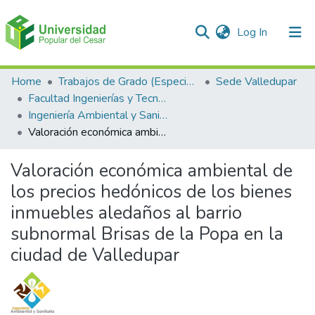
(current)
Log In
Communities & Collections
Home
Trabajos de Grado (Especializaciones y Pregrados)
Sede Valledupar
Facultad Ingenierías y Tecnologías
All of DSpace
Ingeniería Ambiental y Sanitaria.
Valoración económica ambiental de los precios hedónicos de los bienes inmuebles aledaños al barrio subnormal Brisas de la Popa en la ciudad de Valledupar
Statistics
Valoración económica ambiental de
los precios hedónicos de los bienes
inmuebles aledaños al barrio
subnormal Brisas de la Popa en la
ciudad de Valledupar