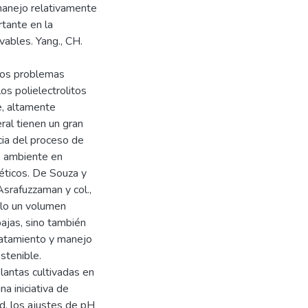
 manejo relativamente
rtante en la
vables. Yang., CH.
 los problemas
os polielectrolitos
e, altamente
ral tienen un gran
cia del proceso de
o ambiente en
éticos. De Souza y
Asrafuzzaman y col.,
ólo un volumen
jas, sino también
tratamiento y manejo
stenible.
lantas cultivadas en
a iniciativa de
ad, los ajustes de pH