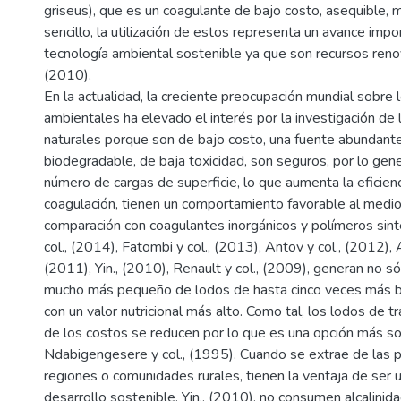
griseus), que es un coagulante de bajo costo, asequible,
sencillo, la utilización de estos representa un avance impo
tecnología ambiental sostenible ya que son recursos reno
(2010).
En la actualidad, la creciente preocupación mundial sobre
ambientales ha elevado el interés por la investigación de l
naturales porque son de bajo costo, una fuente abundant
biodegradable, de baja toxicidad, son seguros, por lo gene
número de cargas de superficie, lo que aumenta la eficien
coagulación, tienen un comportamiento favorable al medi
comparación con coagulantes inorgánicos y polímeros sint
col., (2014), Fatombi y col., (2013), Antov y col., (2012), 
(2011), Yin., (2010), Renault y col., (2009), generan no s
mucho más pequeño de lodos de hasta cinco veces más ba
con un valor nutricional más alto. Como tal, los lodos de 
de los costos se reducen por lo que es una opción más so
Ndabigengesere y col., (1995). Cuando se extrae de las p
regiones o comunidades rurales, tienen la ventaja de ser un
desarrollo sostenible. Yin., (2010), no consumen alcalinid