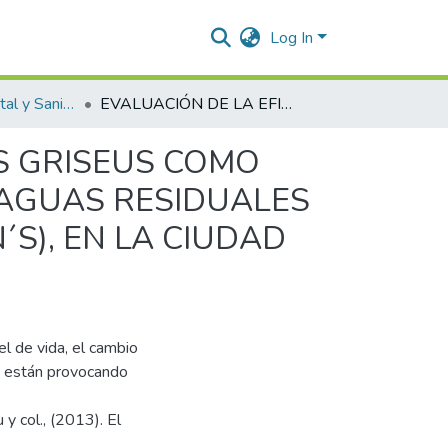
Log In
Ingeniería Ambiental y Sanitaria.
EVALUACIÓN DE LA EFICIENCIA DEL STENOCEREUS GRISEUS COMO COAGULANTE NATURAL, EN EL TRATAMIENTO DE AGUAS RESIDUALES DE LA EMPRESA LACTEOS DEL CESAR S.A (KLAREN´S), EN LA CIUDAD DE VALLEDUPAR
US GRISEUS COMO
 AGUAS RESIDUALES
´S), EN LA CIUDAD
el de vida, el cambio
ión están provocando
y col., (2013). El