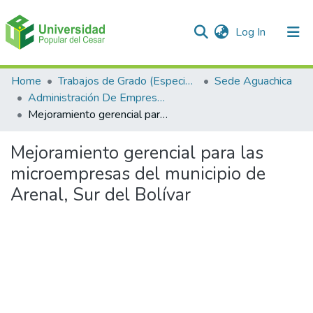
(current)
Log In
Communities & Collections
Home
Trabajos de Grado (Especializaciones y Pregrados)
Sede Aguachica
Administración De Empresas
All of DSpace
Mejoramiento gerencial para las microempresas del municipio de Arenal, Sur del Bolívar
Statistics
Mejoramiento gerencial para las
microempresas del municipio de
Arenal, Sur del Bolívar