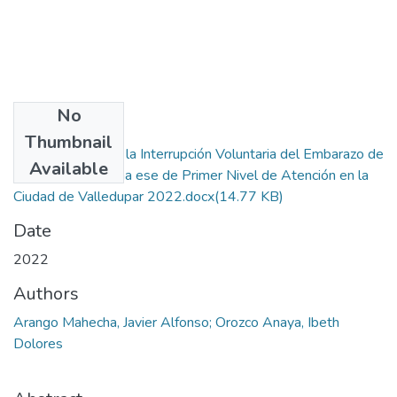
No
Files
Thumbnail
Percepción Sobre la Interrupción Voluntaria del Embarazo de
Available
las Usuarias de una ese de Primer Nivel de Atención en la
Ciudad de Valledupar 2022.docx
(14.77 KB)
Date
2022
Authors
Arango Mahecha, Javier Alfonso; Orozco Anaya, Ibeth
Dolores