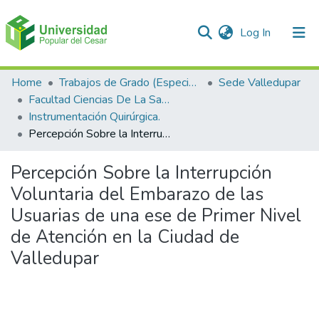
(current)
Log In
Communities & Collections
Home
Trabajos de Grado (Especializaciones y Pregrados)
Sede Valledupar
Facultad Ciencias De La Salud.
All of DSpace
Instrumentación Quirúrgica.
Percepción Sobre la Interrupción Voluntaria del Embarazo de las Usuarias de una ese de Primer Nivel de Atención en la Ciudad de Valledupar
Statistics
Percepción Sobre la Interrupción
Voluntaria del Embarazo de las
Usuarias de una ese de Primer Nivel
de Atención en la Ciudad de
Valledupar