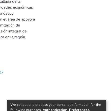
allada de la
tividades económicas
gnóstico
en el área de apoyo a
imización de
sión integral de
ca en la región.
407
We collect and process your personal information for the
following purposes:
Authentication, Preferences,