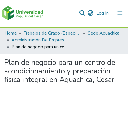
(current)
Log In
Communities & Collections
Home
Trabajos de Grado (Especializaciones y Pregrados)
Sede Aguachica
Administración De Empresas
All of DSpace
Plan de negocio para un centro de acondicionamiento y preparación fisica integral en Aguachica, Cesar.
Statistics
Plan de negocio para un centro de
acondicionamiento y preparación
fisica integral en Aguachica, Cesar.