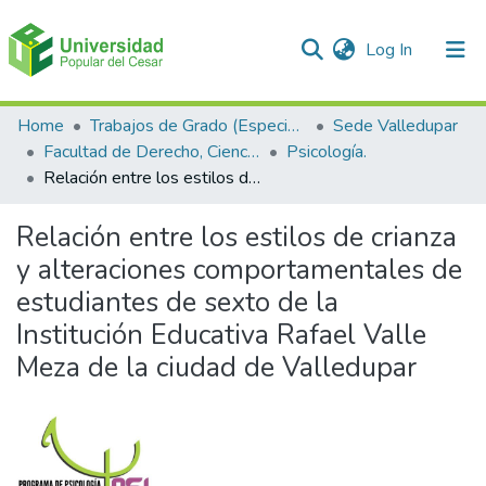
(current)
Log In
Communities & Collections
Home
Trabajos de Grado (Especializaciones y Pregrados)
Sede Valledupar
Facultad de Derecho, Ciencias Políticas y Sociales.
Psicología.
All of DSpace
Relación entre los estilos de crianza y alteraciones comportamentales de estudiantes de sexto de la Institución Educativa Rafael Valle Meza de la ciudad de Valledupar
Statistics
Relación entre los estilos de crianza
y alteraciones comportamentales de
estudiantes de sexto de la
Institución Educativa Rafael Valle
Meza de la ciudad de Valledupar