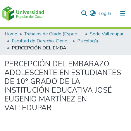
(current)
Log In
Communities & Collections
Home
Trabajos de Grado (Especializaciones y Pregrados)
Sede Valledupar
Facultad de Derecho, Ciencias Políticas y Sociales.
Psicología.
All of DSpace
PERCEPCIÓN DEL EMBARAZO ADOLESCENTE EN ESTUDIANTES DE 10° GRADO DE LA INSTITUCIÓN EDUCATIVA JOSÉ EUGENIO MARTÍNEZ EN VALLEDUPAR
Statistics
PERCEPCIÓN DEL EMBARAZO
ADOLESCENTE EN ESTUDIANTES
DE 10° GRADO DE LA
INSTITUCIÓN EDUCATIVA JOSÉ
EUGENIO MARTÍNEZ EN
VALLEDUPAR