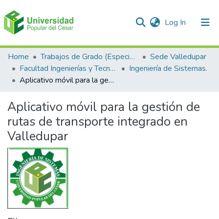
(current)
Log In
Communities & Collections
Home
Trabajos de Grado (Especializaciones y Pregrados)
Sede Valledupar
Facultad Ingenierías y Tecnologías
Ingeniería de Sistemas.
All of DSpace
Aplicativo móvil para la gestión de rutas de transporte integrado en Valledupar
Statistics
Aplicativo móvil para la gestión de
rutas de transporte integrado en
Valledupar