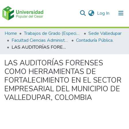
(current)
Log In
Communities & Collections
Home
Trabajos de Grado (Especializaciones y Pregrados)
Sede Valledupar
Facultad Ciencias Administrativas Contables y Económicas – Face
Contaduría Pública.
All of DSpace
LAS AUDITORÍAS FORENSES COMO HERRAMIENTAS DE FORTALECIMIENTO EN EL SECTOR EMPRESARIAL DEL MUNICIPIO DE VALLEDUPAR, COLOMBIA
Statistics
LAS AUDITORÍAS FORENSES
COMO HERRAMIENTAS DE
FORTALECIMIENTO EN EL SECTOR
EMPRESARIAL DEL MUNICIPIO DE
VALLEDUPAR, COLOMBIA