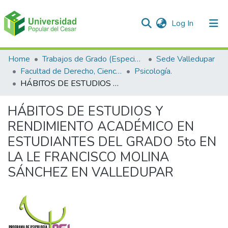
(current)
Log In
Communities & Collections
Home
Trabajos de Grado (Especializaciones y Pregrados)
Sede Valledupar
Facultad de Derecho, Ciencias Políticas y Sociales.
Psicología.
All of DSpace
HÁBITOS DE ESTUDIOS Y RENDIMIENTO ACADÉMICO EN ESTUDIANTES DEL GRADO 5to EN LA LE FRANCISCO MOLINA SÁNCHEZ EN VALLEDUPAR
Statistics
HÁBITOS DE ESTUDIOS Y
RENDIMIENTO ACADÉMICO EN
ESTUDIANTES DEL GRADO 5to EN
LA LE FRANCISCO MOLINA
SÁNCHEZ EN VALLEDUPAR