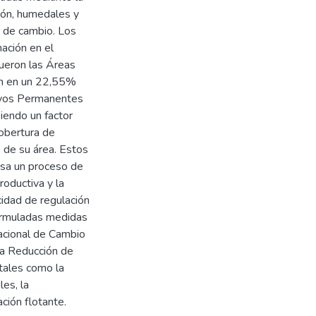
ión, humedales y
s de cambio. Los
ación en el
fueron las Áreas
on en un 22,55%
ivos Permanentes
iendo un factor
cobertura de
 de su área. Estos
esa un proceso de
oductiva y la
cidad de regulación
 formuladas medidas
Nacional de Cambio
la Reducción de
tales como la
es, la
ción flotante.