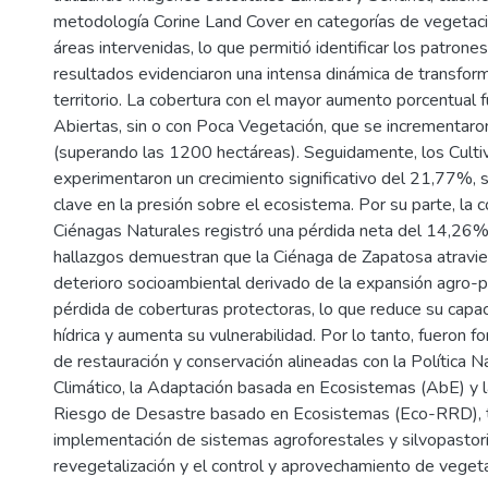
metodología Corine Land Cover en categorías de vegetac
áreas intervenidas, lo que permitió identificar los patrone
resultados evidenciaron una intensa dinámica de transform
territorio. La cobertura con el mayor aumento porcentual 
Abiertas, sin o con Poca Vegetación, que se incrementar
(superando las 1200 hectáreas). Seguidamente, los Cult
experimentaron un crecimiento significativo del 21,77%, s
clave en la presión sobre el ecosistema. Por su parte, la 
Ciénagas Naturales registró una pérdida neta del 14,26%
hallazgos demuestran que la Ciénaga de Zapatosa atravi
deterioro socioambiental derivado de la expansión agro-pr
pérdida de coberturas protectoras, lo que reduce su capa
hídrica y aumenta su vulnerabilidad. Por lo tanto, fueron
de restauración y conservación alineadas con la Política 
Climático, la Adaptación basada en Ecosistemas (AbE) y 
Riesgo de Desastre basado en Ecosistemas (Eco-RRD), 
implementación de sistemas agroforestales y silvopastoril
revegetalización y el control y aprovechamiento de vegeta