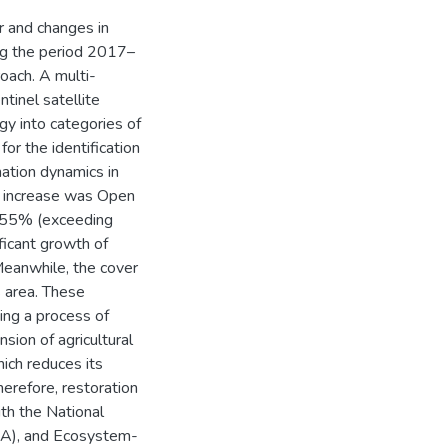
r and changes in
ng the period 2017–
oach. A multi-
inel satellite
gy into categories of
or the identification
ation dynamics in
ge increase was Open
22.55% (exceeding
icant growth of
Meanwhile, the cover
s area. These
ing a process of
sion of agricultural
ich reduces its
herefore, restoration
th the National
bA), and Ecosystem-