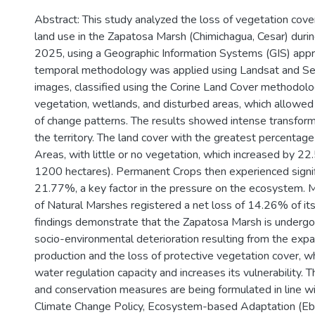
Abstract: This study analyzed the loss of vegetation cove
land use in the Zapatosa Marsh (Chimichagua, Cesar) duri
2025, using a Geographic Information Systems (GIS) appr
temporal methodology was applied using Landsat and Sent
images, classified using the Corine Land Cover methodolo
vegetation, wetlands, and disturbed areas, which allowed f
of change patterns. The results showed intense transform
the territory. The land cover with the greatest percenta
Areas, with little or no vegetation, which increased by 
1200 hectares). Permanent Crops then experienced signif
21.77%, a key factor in the pressure on the ecosystem. 
of Natural Marshes registered a net loss of 14.26% of it
findings demonstrate that the Zapatosa Marsh is undergo
socio-environmental deterioration resulting from the expan
production and the loss of protective vegetation cover, wh
water regulation capacity and increases its vulnerability. T
and conservation measures are being formulated in line wi
Climate Change Policy, Ecosystem-based Adaptation (E