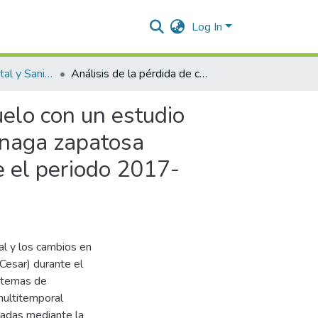
Log In
Ingeniería Ambiental y Sanitaria.
Análisis de la pérdida de cobertura vegetal y uso del suelo con un estudio basado en sistemas de información geográfica en la ciénaga zapatosa jurisdicción del municipio de Chimichagua-cesar durante el periodo 2017- 2025.
uelo con un estudio
énaga zapatosa
e el periodo 2017-
al y los cambios en
Cesar) durante el
stemas de
multitemporal
icadas mediante la