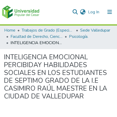
(current)
Log In
Communities & Collections
Home
Trabajos de Grado (Especializaciones y Pregrados)
Sede Valledupar
Facultad de Derecho, Ciencias Políticas y Sociales.
Psicología.
All of DSpace
INTELIGENCIA EMOCIONAL PERCIBIDAY HABILIDADES SOCIALES EN LOS ESTUDIANTES DE SEPTIMO GRADO DE LA I.E CASIMIRO RAÚL MAESTRE EN LA CIUDAD DE VALLEDUPAR
Statistics
INTELIGENCIA EMOCIONAL
PERCIBIDAY HABILIDADES
SOCIALES EN LOS ESTUDIANTES
DE SEPTIMO GRADO DE LA I.E
CASIMIRO RAÚL MAESTRE EN LA
CIUDAD DE VALLEDUPAR