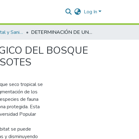
Log In
Ingeniería Ambiental y Sanitaria.
DETERMINACIÓN DE UN MICROCORREDOR ECOLÓGICO DEL BOSQUE SECO TROPICAL (Bs-T) EN EL ECO-PARQUE LOS BESOTES
GICO DEL BOSQUE
ESOTES
que seco tropical se
agmentación de los
 especies de fauna
ona protegida. Esta
iversidad Popular
ábitat se puede
as y disminuyendo