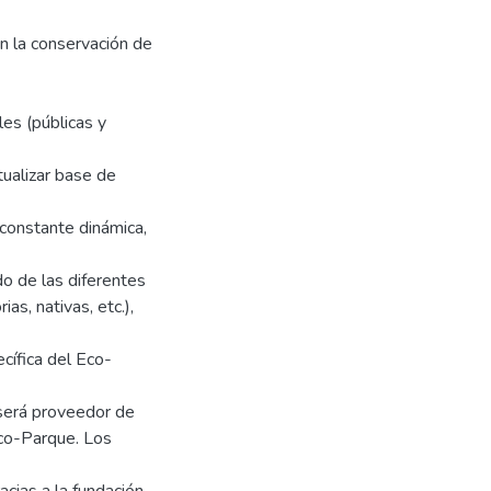
en la conservación de
les (públicas y
tualizar base de
 constante dinámica,
o de las diferentes
as, nativas, etc.),
ecífica del Eco-
 será proveedor de
Eco-Parque. Los