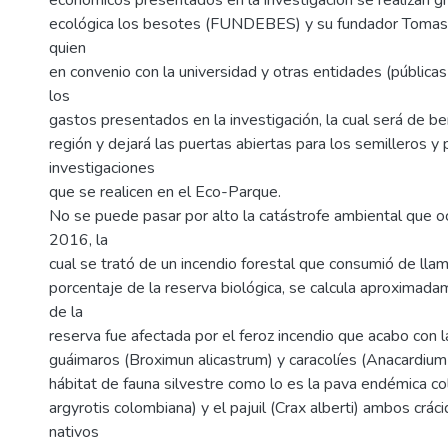
económicos presentados en la investigación se realizan gr
ecológica los besotes (FUNDEBES) y su fundador Tomas 
quien
en convenio con la universidad y otras entidades (públicas
los
gastos presentados en la investigación, la cual será de be
región y dejará las puertas abiertas para los semilleros y
investigaciones
que se realicen en el Eco-Parque.
No se puede pasar por alto la catástrofe ambiental que oc
2016, la
cual se trató de un incendio forestal que consumió de lla
porcentaje de la reserva biológica, se calcula aproxima
de la
reserva fue afectada por el feroz incendio que acabo con 
guáimaros (Broximun alicastrum) y caracolíes (Anacardiu
hábitat de fauna silvestre como lo es la pava endémica 
argyrotis colombiana) y el pajuil (Crax alberti) ambos crá
nativos