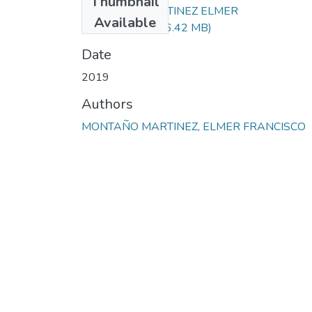
Thumbnail
MONTAÑO MARTINEZ ELMER
Available
FRANCISCO.pdf
(6.42 MB)
Date
2019
Authors
MONTAÑO MARTINEZ, ELMER FRANCISCO