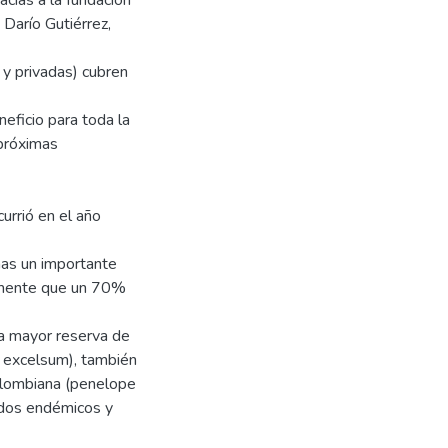
acias a la fundación
Darío Gutiérrez,
 y privadas) cubren
neficio para toda la
 próximas
urrió en el año
mas un importante
damente que un 70%
la mayor reserva de
m excelsum), también
colombiana (penelope
cidos endémicos y