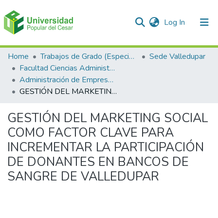
(current)
Log In
Communities & Collections
Home
Trabajos de Grado (Especializaciones y Pregrados)
Sede Valledupar
Facultad Ciencias Administrativas Contables y Económicas – Face
All of DSpace
Administración de Empresas.
GESTIÓN DEL MARKETING SOCIAL COMO FACTOR CLAVE PARA INCREMENTAR LA PARTICIPACIÓN DE DONANTES EN BANCOS DE SANGRE DE VALLEDUPAR
Statistics
GESTIÓN DEL MARKETING SOCIAL
COMO FACTOR CLAVE PARA
INCREMENTAR LA PARTICIPACIÓN
DE DONANTES EN BANCOS DE
SANGRE DE VALLEDUPAR