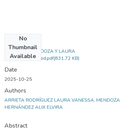
No
Files
Thumbnail
TESIS ALIX MENDOZA Y LAURA
Available
ARRIETA._removed.pdf
(831.72 KB)
Date
2025-10-25
Authors
ARRIETA RODRÍGUEZ LAURA VANESSA, MENDOZA
HERNÁNDEZ ALIX ELVIRA
Abstract