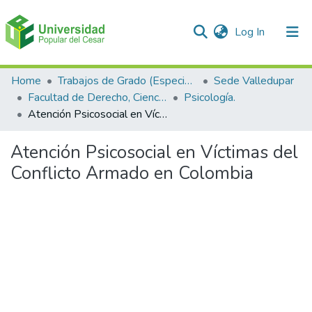
(current)
Log In
Communities & Collections
Home
Trabajos de Grado (Especializaciones y Pregrados)
Sede Valledupar
Facultad de Derecho, Ciencias Políticas y Sociales.
Psicología.
All of DSpace
Atención Psicosocial en Víctimas del Conflicto Armado en Colombia
Statistics
Atención Psicosocial en Víctimas del
Conflicto Armado en Colombia