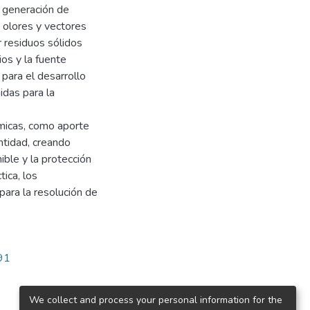
a generación de
 olores y vectores
 residuos sólidos
os y la fuente
 para el desarrollo
idas para la
émicas, como aporte
ntidad, creando
ible y la protección
ica, los
para la resolución de
891
We collect and process your personal information for the