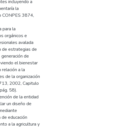
ntes incluyendo a
entaría la
nto CONPES 3874,
a para la
os orgánicos e
fesionales avalada
n de estrategias de
a generación de
viendo el bienestar
 relación a la
es de la organización
1713, 2002, Capitulo
pág. 58).
ención de la entidad
lar un diseño de
 mediante
a de educación
o a la agricultura y