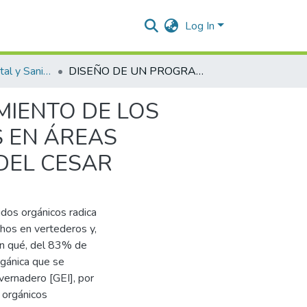
Log In
Ingeniería Ambiental y Sanitaria.
DISEÑO DE UN PROGRAMA PARA EL APROVECHAMIENTO DE LOS RESIDUOS ORGÁNICOS DOMÉSTICOS GENERADOS EN ÁREAS URBANAS DEL MUNICIPIO DE MANAURE BALCÓN DEL CESAR
IENTO DE LOS
 EN ÁREAS
DEL CESAR
idos orgánicos radica
hos en vertederos y,
an qué, del 83% de
gánica que se
vernadero [GEI], por
s orgánicos