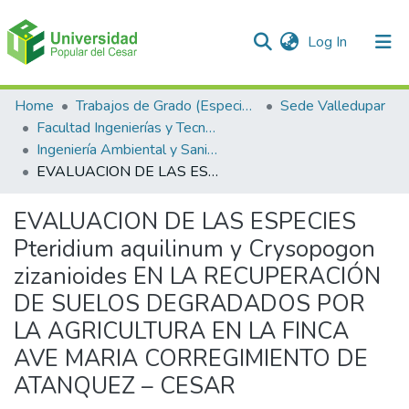
(current)
Log In
Communities & Collections
Home
Trabajos de Grado (Especializaciones y Pregrados)
Sede Valledupar
Facultad Ingenierías y Tecnologías
All of DSpace
Ingeniería Ambiental y Sanitaria.
EVALUACION DE LAS ESPECIES Pteridium aquilinum y Crysopogon zizanioides EN LA RECUPERACIÓN DE SUELOS DEGRADADOS POR LA AGRICULTURA EN LA FINCA AVE MARIA CORREGIMIENTO DE ATANQUEZ – CESAR
Statistics
EVALUACION DE LAS ESPECIES
Pteridium aquilinum y Crysopogon
zizanioides EN LA RECUPERACIÓN
DE SUELOS DEGRADADOS POR
LA AGRICULTURA EN LA FINCA
AVE MARIA CORREGIMIENTO DE
ATANQUEZ – CESAR