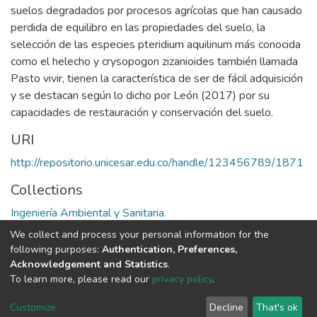
suelos degradados por procesos agrícolas que han causado
perdida de equilibro en las propiedades del suelo, la
selección de las especies pteridium aquilinum más conocida
como el helecho y crysopogon zizanioides también llamada
Pasto vivir, tienen la característica de ser de fácil adquisición
y se destacan según lo dicho por León (2017) por su
capacidades de restauración y conservación del suelo.
URI
http://repositorio.unicesar.edu.co/handle/123456789/1871
Collections
Ingeniería Ambiental y Sanitaria.
We collect and process your personal information for the
Full item page
following purposes:
Authentication, Preferences,
Acknowledgement and Statistics
.
To learn more, please read our
privacy policy
.
DSpace software
copyright © 2002-2026
LYRASIS
Cookie
Privacy
End User
Send
Customize
Decline
That's ok