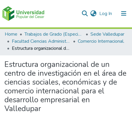
(current)
Log In
Communities & Collections
Home
Trabajos de Grado (Especializaciones y Pregrados)
Sede Valledupar
Facultad Ciencias Administrativas Contables y Económicas – Face
Comercio Internacional.
All of DSpace
Estructura organizacional de un centro de investigación en el área de ciencias sociales, económicas y de comercio internacional para el desarrollo empresarial en Valledupar
Statistics
Estructura organizacional de un
centro de investigación en el área de
ciencias sociales, económicas y de
comercio internacional para el
desarrollo empresarial en
Valledupar