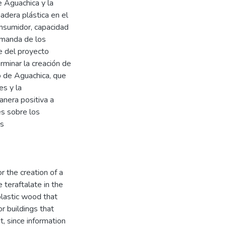
e Aguachica y la
madera plástica en el
onsumidor, capacidad
emanda de los
ce del proyecto
erminar la creación de
o de Aguachica, que
es y la
anera positiva a
es sobre los
as
r the creation of a
teraftalate in the
 plastic wood that
or buildings that
t, since information