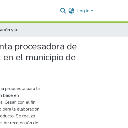
Log In
Estudio para la creación y puesta en marcha de una planta procesadora de madera plástica a base de teraftalato de polietileno Pet en el municipio de Aguachica, Cesar
anta procesadora de
t en el municipio de
na propuesta para la
on base en
, Cesar, con el fin
 para la elaboración
roducto. Se realizó
as de recolección de