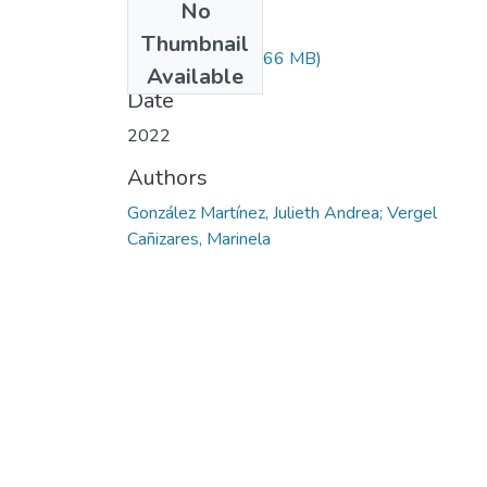
No
Files
Thumbnail
PROYECTO.pdf
(1.66 MB)
Available
Date
2022
Authors
González Martínez, Julieth Andrea; Vergel
Cañizares, Marinela