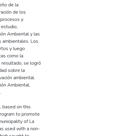
eño de la
ración de los
 procesos y
l estudio,
ión Ambiental y las
s ambientales. Los
rtos y luego
cas como la
 resultado, se logró
idad sobre la
vación ambiental.
ión Ambiental,
.
, based on this
 program to promote
unicipality of La
as used with a non-