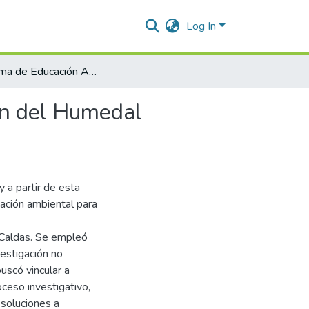
Log In
Programa de Educación Ambiental para la Conservación del Humedal Pancoger en la Dorada Caldas
ón del Humedal
y a partir de esta
cación ambiental para
 Caldas. Se empleó
estigación no
uscó vincular a
ceso investigativo,
 soluciones a