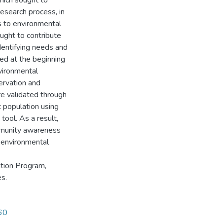
hich sought to
esearch process, in
s to environmental
ught to contribute
identifying needs and
ed at the beginning
vironmental
ervation and
e validated through
 population using
ool. As a result,
ommunity awareness
d environmental
tion Program,
es.
260