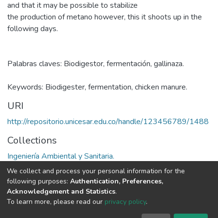
and that it may be possible to stabilize
the production of metano however, this it shoots up in the
following days.
Palabras claves: Biodigestor, fermentación, gallinaza.
Keywords: Biodigester, fermentation, chicken manure.
URI
http://repositorio.unicesar.edu.co/handle/123456789/1488
Collections
Ingeniería Ambiental y Sanitaria.
We collect and process your personal information for the
Full item page
following purposes:
Authentication, Preferences,
Acknowledgement and Statistics
.
To learn more, please read our
privacy policy
.
DSpace software
copyright © 2002-2026
LYRASIS