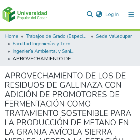
(current)
Log In
Communities & Collections
Home
Trabajos de Grado (Especializaciones y Pregrados)
Sede Valledupar
Facultad Ingenierías y Tecnologías
All of DSpace
Ingeniería Ambiental y Sanitaria.
APROVECHAMIENTO DE LOS DE RESIDUOS DE GALLINAZA CON ADICIÓN DE PROMOTORES DE FERMENTACIÓN COMO TRATAMIENTO SOSTENIBLE PARA LA PRODUCCIÓN DE METANO EN LA GRANJA AVÍCOLA SIERRA NIEBLES, VEREDA LA ESTACIÓN, LA GLORIA - CESAR
Statistics
APROVECHAMIENTO DE LOS DE
RESIDUOS DE GALLINAZA CON
ADICIÓN DE PROMOTORES DE
FERMENTACIÓN COMO
TRATAMIENTO SOSTENIBLE PARA
LA PRODUCCIÓN DE METANO EN
LA GRANJA AVÍCOLA SIERRA