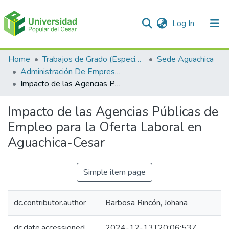
(current)
Log In
Communities & Collections
Home
Trabajos de Grado (Especializaciones y Pregrados)
Sede Aguachica
Administración De Empresas
All of DSpace
Impacto de las Agencias Públicas de Empleo para la Oferta Laboral en Aguachica-Cesar
Statistics
Impacto de las Agencias Públicas de
Empleo para la Oferta Laboral en
Aguachica-Cesar
Simple item page
dc.contributor.author
Barbosa Rincón, Johana
dc.date.accessioned
2024-12-13T20:06:53Z