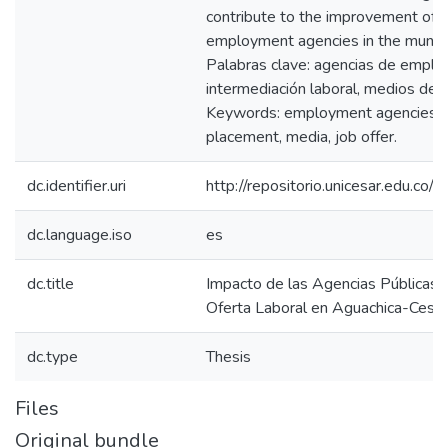
contribute to the improvement of th
employment agencies in the municip
Palabras clave: agencias de empleo
intermediación laboral, medios de di
Keywords: employment agencies, g
placement, media, job offer.
dc.identifier.uri
http://repositorio.unicesar.edu.
dc.language.iso
es
dc.title
Impacto de las Agencias Públicas 
Oferta Laboral en Aguachica-Cesar
dc.type
Thesis
Files
Original bundle