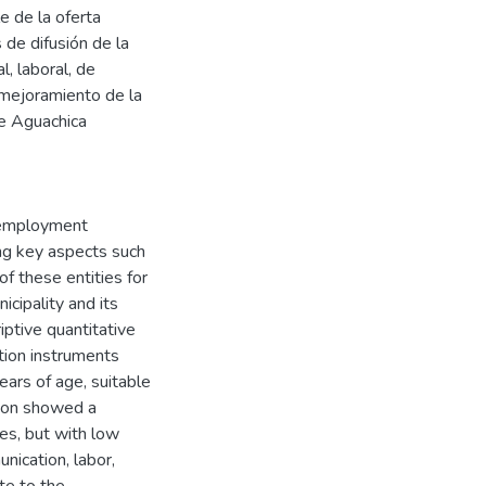
e de la oferta
 de difusión de la
, laboral, de
 mejoramiento de la
de Aguachica
f employment
ing key aspects such
f these entities for
icipality and its
iptive quantitative
tion instruments
ars of age, suitable
tion showed a
es, but with low
nication, labor,