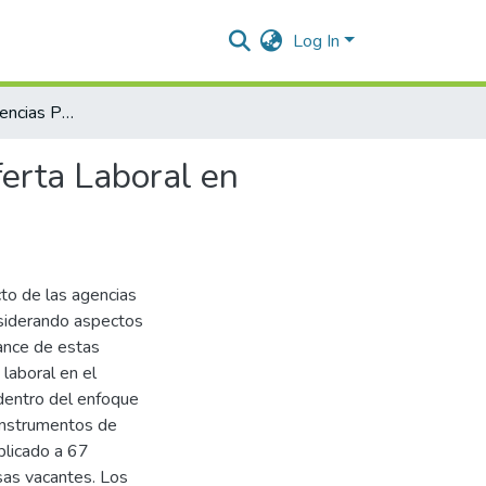
Log In
Impacto de las Agencias Públicas de Empleo para la Oferta Laboral en Aguachica-Cesar
erta Laboral en
to de las agencias
nsiderando aspectos
cance de estas
 laboral en el
 dentro del enfoque
 instrumentos de
plicado a 67
sas vacantes. Los