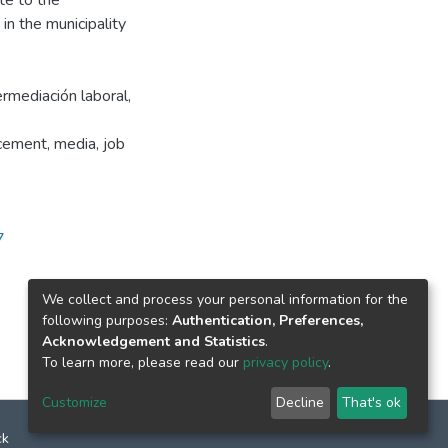
te to the
n the municipality
ermediación laboral,
cement, media, job
7
We collect and process your personal information for the
following purposes:
Authentication, Preferences,
Acknowledgement and Statistics
.
To learn more, please read our
privacy policy
.
Customize
Decline
That's ok
ck